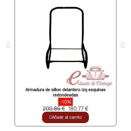
Armadura de sillon delantero izq esquinas
Est
redondeadas
-10%
200,86 €
180,77 €
Añadir al carrito