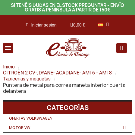
SI TENÉIS DUDAS EN EL STOCK PREGUNTAR - ENVÍO
GRATIS A PENÍNSULA A PARTIR DE 150€
Iniciar sesión
0,00 €
Inicio
CITROËN 2 CV-,DYANE- ACADIANE- AMI 6 - AMI 8
Tapicerias y moquetas
Puntera de metal para correa maneta interior puerta
delantera
CATEGORÍAS
OFERTAS VOLKSWAGEN
MOTOR VW