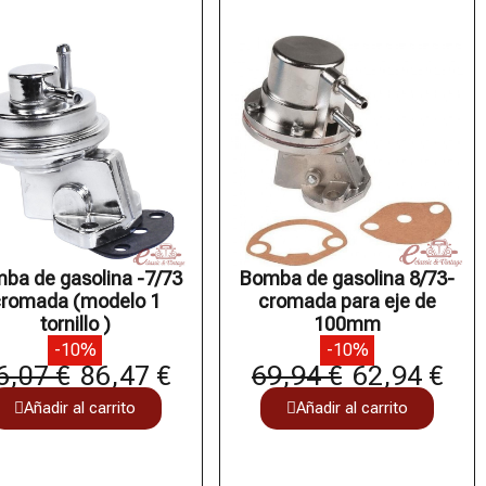
ba de gasolina -7/73
Bomba de gasolina 8/73-
romada (modelo 1
cromada para eje de
tornillo )
100mm
-10%
-10%
6,07 €
86,47 €
69,94 €
62,94 €
Añadir al carrito
Añadir al carrito