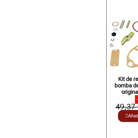
Kit de r
bomba de
origina
49,37 
Añadi