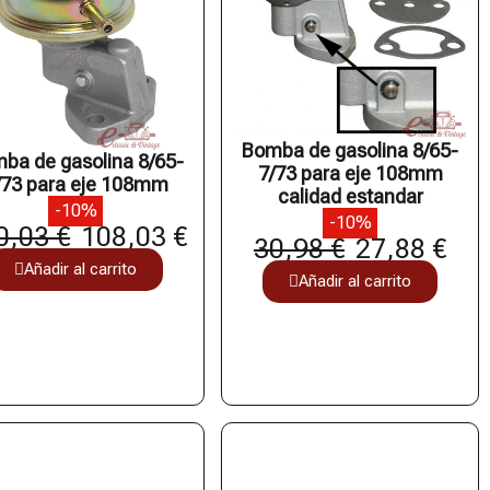
Bomba de gasolina 8/65-
ba de gasolina 8/65-
7/73 para eje 108mm
/73 para eje 108mm
calidad estandar
-10%
-10%
0,03 €
108,03 €
30,98 €
27,88 €
Añadir al carrito
Añadir al carrito