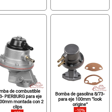
mba de combustible
Bomba de gasolina 8/73-
3- PIERBURG para eje
para eje 100mm "look
100mm montada con 2
origine"
clips
-10%