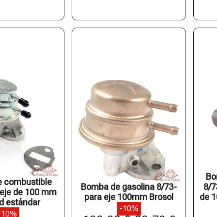
Bo
 combustible
Bomba de gasolina 8/73-
8/7
 eje de 100 mm
para eje 100mm Brosol
de 
d estándar
-10%
-10%