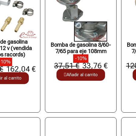
de gasolina
Bomba de gasolina 8/60-
Bom
 12 v (vendida
7/65 para eje 108mm
7
s racords)
-10%
-10%
37,51 €
33,76 €
12
€
162,04 €
Añadir al carrito
r al carrito