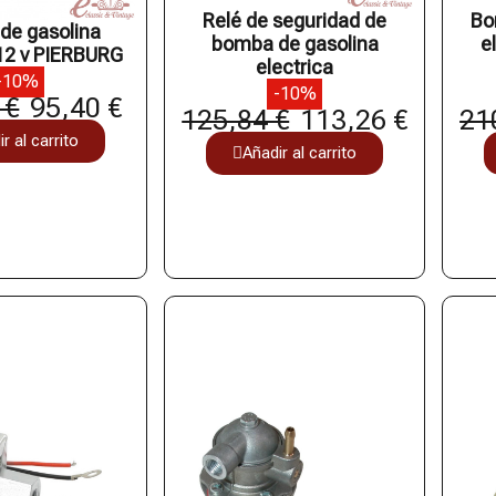
Relé de seguridad de
Bo
de gasolina
bomba de gasolina
e
 12 v PIERBURG
electrica
-10%
-10%
 €
95,40 €
125,84 €
113,26 €
21
r al carrito
Añadir al carrito