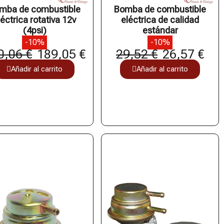
mba de combustible
Bomba de combustible
léctrica rotativa 12v
eléctrica de calidad
(4psi)
estándar
-10%
-10%
0,06 €
189,05 €
29,52 €
26,57 €
Añadir al carrito
Añadir al carrito