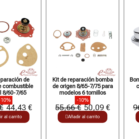
eparación de
Kit de reparación bomba
Bom
 combustible
de origen 8/65-7/75 para
c
l 8/60-7/65
modelos 6 tornillos
-10%
-10%
€
44,43 €
55,66 €
50,09 €
9
r al carrito
Añadir al carrito