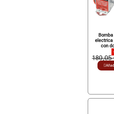
Bomba 
electrica
con do
180,05 
Añadi