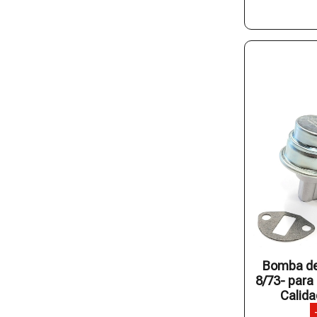
Bomba de
8/73- para
Calida