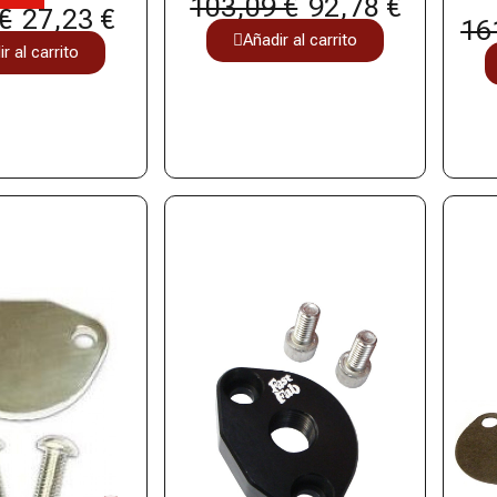
103,09 €
92,78 €
€
27,23 €
16
Añadir al carrito
r al carrito