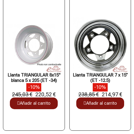
Llanta TRIANGULAR 8x15"
Llanta TRIANGULAR 7 x 15’’
blanca 5 x 205 (ET -34)
(ET -12.5)
-10%
-10%
245,03 €
220,52 €
238,85 €
214,97 €
Añadir al carrito
Añadir al carrito