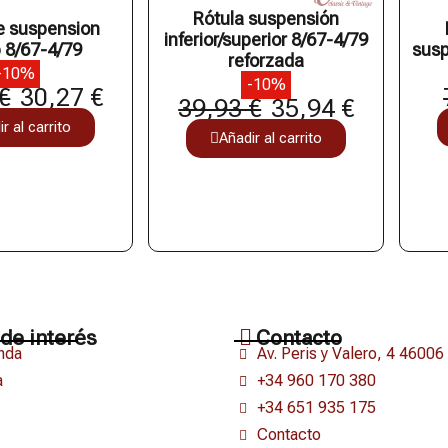
Rótula suspensión
e suspension
inferior/superior 8/67-4/79
p 8/67-4/79
susp
reforzada
-10%
-10%
€
30,27 €
39,93 €
35,94 €
r al carrito
Añadir al carrito
de interés
Contacto
nda
Av. Peris y Valero, 4 46006
a
+34 960 170 380
+34 651 935 175
Contacto