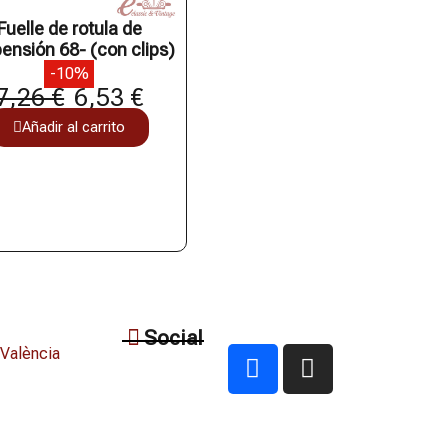
Fuelle de rotula de
ensión 68- (con clips)
-10%
7,26 €
6,53 €
Añadir al carrito
Social
 València