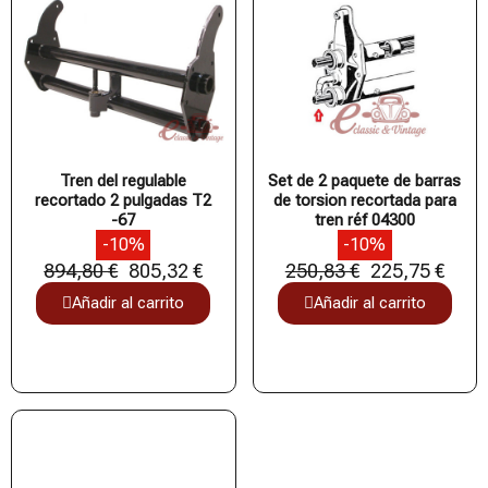
Tren del regulable
Set de 2 paquete de barras
recortado 2 pulgadas T2
de torsion recortada para
-67
tren réf 04300
-10%
-10%
894,80 €
805,32 €
250,83 €
225,75 €
Añadir al carrito
Añadir al carrito