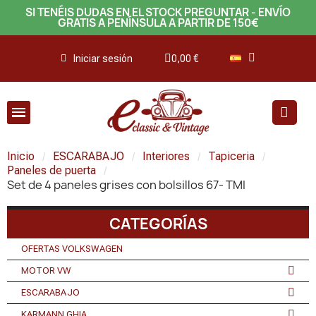
SI TENÉIS DUDAS EN EL STOCK PREGUNTAR - ENVÍO
GRATIS A PENÍNSULA A PARTIR DE 150€
Iniciar sesión
0,00 €
Inicio
ESCARABAJO
Interiores
Tapiceria
Paneles de puerta
Set de 4 paneles grises con bolsillos 67- TMI
CATEGORÍAS
OFERTAS VOLKSWAGEN
MOTOR VW
ESCARABAJO
KARMANN GHIA