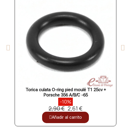
Torica culata O-ring pied moulé T1 25cv +
Kit 
Porsche 356 A/B/C -65
-10%
2,90 €
2,61 €
Añadir al carrito