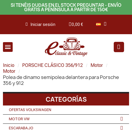
SI TENÉIS DUDAS EN EL STOCK PREGUNTAR - ENVÍO
GRATIS A PENÍNSULA A PARTIR DE 150€
Iniciar sesión
0,00 €
Inicio
PORSCHE CLÁSICO 356/912
Motor
Motor
Polea de dinamo semipolea delantera para Porsche
356 y 912
CATEGORÍAS
OFERTAS VOLKSWAGEN
MOTOR VW
ESCARABAJO