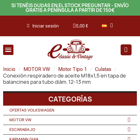
SI TENÉIS DUDAS EN EL STOCK PREGUNTAR - ENVÍO
GRATIS A PENÍNSULA A PARTIR DE 150€
Iniciar sesión
0,00 €
Inicio
MOTOR VW
Motor Tipo 1
Culatas
Conexión respiradero de aceite M18x1,5 en tapa de
balancines para tubo diám. 12-13 mm
CATEGORÍAS
OFERTAS VOLKSWAGEN
MOTOR VW
ESCARABAJO
KARMANN GHIA