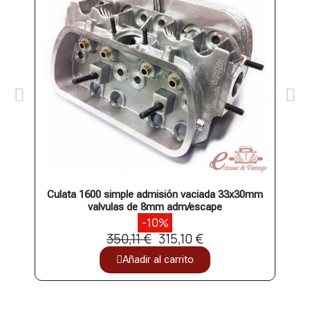
Culata 1600 simple admisión vaciada 33x30mm
C
valvulas de 8mm adm/escape
-10%
350,11 €
315,10 €
Añadir al carrito