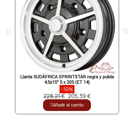
Llanta SUDÁFRICA SPRINTSTAR negra y pulida
Llan
4.5x15" 5 x 205 (ET 14)
-10%
228,21 €
205,39 €
Añadir al carrito