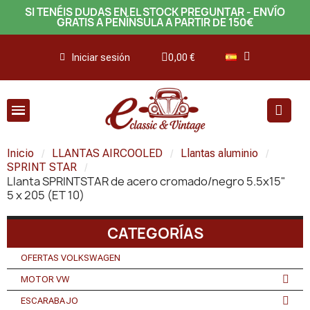
SI TENÉIS DUDAS EN EL STOCK PREGUNTAR - ENVÍO
GRATIS A PENÍNSULA A PARTIR DE 150€
Iniciar sesión
0,00 €
Inicio
LLANTAS AIRCOOLED
Llantas aluminio
SPRINT STAR
Llanta SPRINTSTAR de acero cromado/negro 5.5x15"
5 x 205 (ET 10)
CATEGORÍAS
OFERTAS VOLKSWAGEN
MOTOR VW
ESCARABAJO