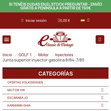
SI TENÉIS DUDAS EN EL STOCK PREGUNTAR - ENVÍO
GRATIS A PENÍNSULA A PARTIR DE 150€
Iniciar sesión
0,00 €
Inicio
GOLF 1
Motor
Inyectores
Junta superior inyector gasolina 8/84-7/85
CATEGORÍAS
OFERTAS VOLKSWAGEN
MOTOR VW
ESCARABAJO
KARMANN GHIA