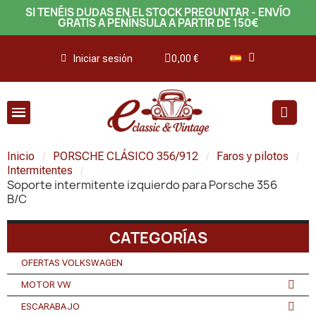
SI TENÉIS DUDAS EN EL STOCK PREGUNTAR - ENVÍO
GRATIS A PENÍNSULA A PARTIR DE 150€
Iniciar sesión
0,00 €
Inicio
PORSCHE CLÁSICO 356/912
Faros y pilotos
Intermitentes
Soporte intermitente izquierdo para Porsche 356
B/C
CATEGORÍAS
OFERTAS VOLKSWAGEN
MOTOR VW
ESCARABAJO