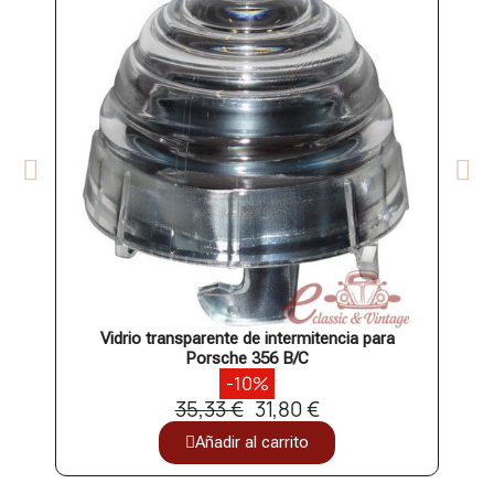
Vidrio transparente de intermitencia para
Vidr
Porsche 356 B/C
-10%
35,33 €
31,80 €
Añadir al carrito