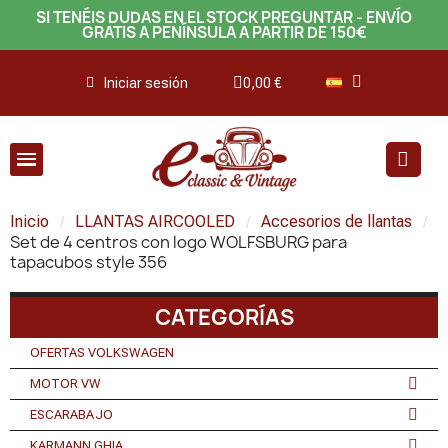
SI TENÉIS DUDAS EN EL STOCK PREGUNTAR - ENVÍO
GRATIS A PENÍNSULA A PARTIR DE 150€
Iniciar sesión
0,00 €
Inicio
LLANTAS AIRCOOLED
Accesorios de llantas
Set de 4 centros con logo WOLFSBURG para
tapacubos style 356
CATEGORÍAS
OFERTAS VOLKSWAGEN
MOTOR VW
ESCARABAJO
KARMANN GHIA