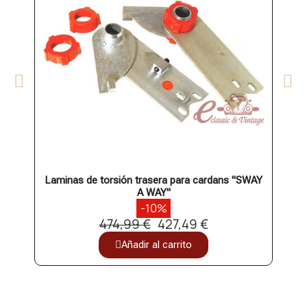
Laminas de torsión trasera para cardans "SWAY
Set 
A WAY"
-10%
474,99 €
427,49 €
Añadir al carrito