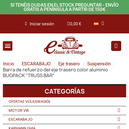
SI TENÉIS DUDAS EN EL STOCK PREGUNTAR - ENVÍO
GRATIS A PENÍNSULA A PARTIR DE 150€
Iniciar sesión
0,00 €
Inicio
ESCARABAJO
Eje trasero
Suspensión
Barra de refuerzo del eje trasero color aluminio
BUGPACK "TRUSS BAR"
CATEGORÍAS
OFERTAS VOLKSWAGEN
MOTOR VW
ESCARABAJO
KARMANN GHIA