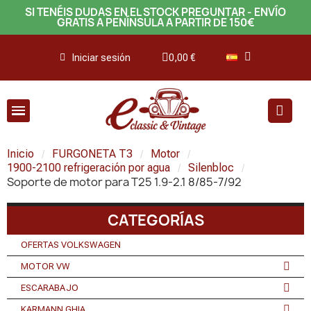
SI TENÉIS DUDAS EN EL STOCK PREGUNTAR - ENVÍO
GRATIS A PENÍNSULA A PARTIR DE 150€
Iniciar sesión
0,00 €
Inicio
FURGONETA T3
Motor
1900-2100 refrigeración por agua
Silenbloc
Soporte de motor para T25 1.9-2.1 8/85-7/92
CATEGORÍAS
OFERTAS VOLKSWAGEN
MOTOR VW
ESCARABAJO
KARMANN GHIA