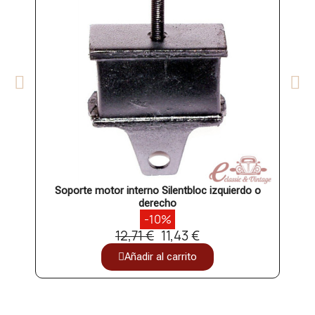
Soporte motor interno Silentbloc izquierdo o
Sop
derecho
-10%
12,71 €
11,43 €
Añadir al carrito