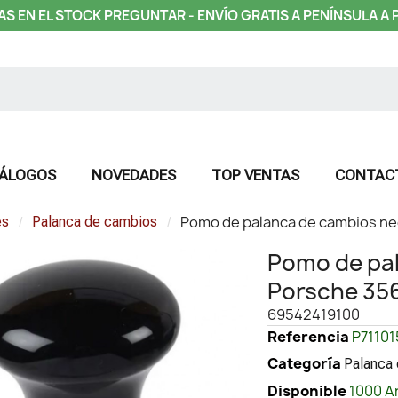
AS EN EL STOCK PREGUNTAR - ENVÍO GRATIS A PENÍNSULA A 
ÁLOGOS
NOVEDADES
TOP VENTAS
CONTAC
Pomo de palanca de cambios neg
es
Palanca de cambios
Pomo de pa
Porsche 356
69542419100
Referencia
P71101
Categoría
Palanca
Disponible
1000 A