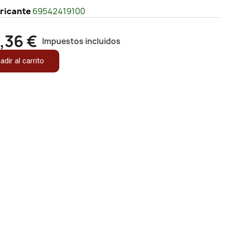
bricante
69542419100
,36 €
Impuestos incluidos
adir al carrito