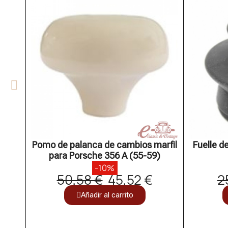
Pomo de palanca de cambios marfil
Fuelle d
para Porsche 356 A (55-59)
-10%
50,58 €
45,52 €
2
Añadir al carrito