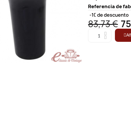
Referencia de fa
-10%
de descuento
83,73 €
75
Añ