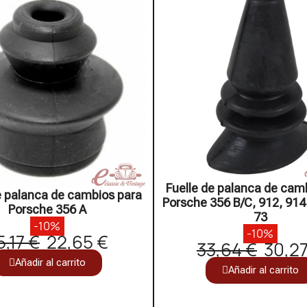
Fuelle de palanca de cam
e palanca de cambios para
Porsche 356 B/C, 912, 914
Porsche 356 A
73
-10%
-10%
5,17 €
22,65 €
33,64 €
30,27
Añadir al carrito
Añadir al carrito