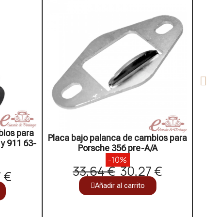
bios para
Placa bajo palanca de cambios para
Plac
 y 911 63-
Porsche 356 pre-A/A
-10%
33,64 €
30,27 €
 €
Añadir al carrito