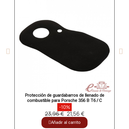
Protección de guardabarros de llenado de
Brida
combustible para Porsche 356 B T6 / C
-10%
23,96 €
21,56 €
Añadir al carrito