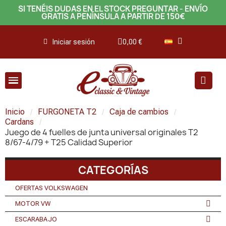
SI TENÉIS DUDAS EN EL STOCK PREGUNTAR - ENVÍO
GRATIS A PENÍNSULA A PARTIR DE 150€
Iniciar sesión
0,00 €
Inicio
FURGONETA T2
Caja de cambios
Cardans
Juego de 4 fuelles de junta universal originales T2
8/67-4/79 + T25 Calidad Superior
CATEGORÍAS
OFERTAS VOLKSWAGEN
MOTOR VW
ESCARABAJO