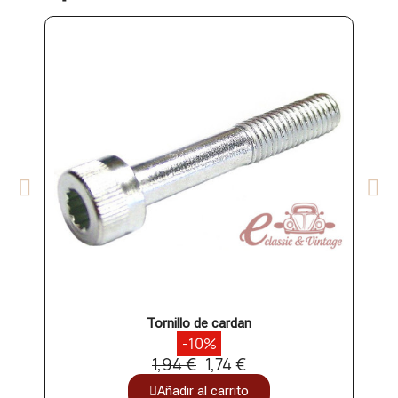
Tornillo de cardan
Kit f
-10%
1,94 €
1,74 €
Añadir al carrito