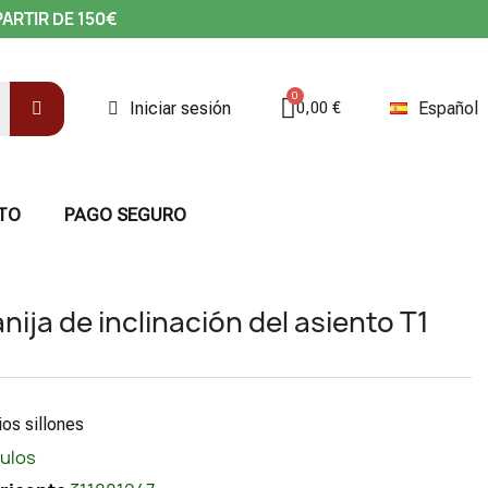
PARTIR DE 150€
Iniciar sesión
Español
0,00 €
TO
PAGO SEGURO
anija de inclinación del asiento T1
os sillones
culos