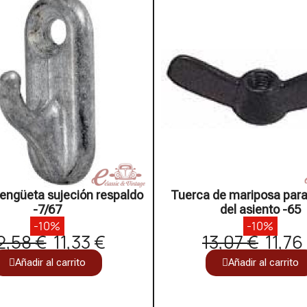
engüeta sujeción respaldo
Tuerca de mariposa para 
-7/67
del asiento -65
-10%
-10%
2,58 €
11,33 €
13,07 €
11,76
Añadir al carrito
Añadir al carrito