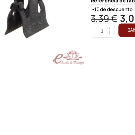
Referencia de fa
-10%
de descuento
3,39 €
3,0
Añ