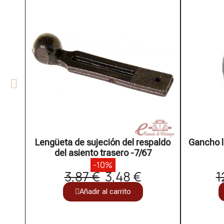
Lengüeta de sujeción del respaldo
Gancho l
del asiento trasero -7/67
-10%
3,87 €
3,48 €
1
Añadir al carrito