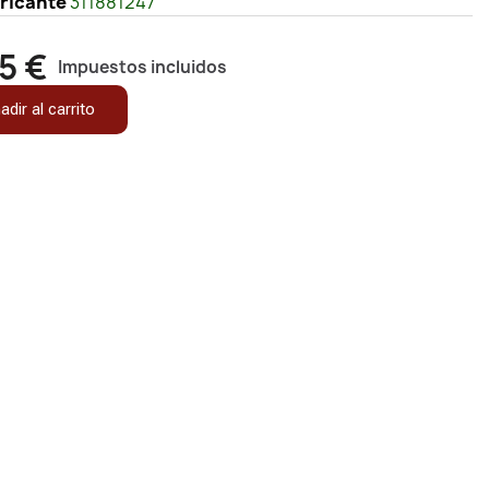
bricante
311881247
5 €
Impuestos incluidos
adir al carrito