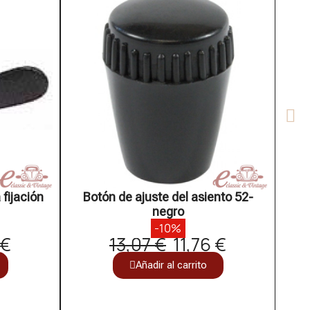
fijación
Botón de ajuste del asiento 52-
Bo
negro
-10%
 €
13,07 €
11,76 €
Añadir al carrito