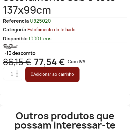
137x99cm
Referencia
U825020
Categoría
Estofamento do telhado
Disponible
1000 Itens
-10%
descomto
86,15 €
77,54 €
Com IVA
Adicionar ao carrinho
Outros produtos que
possam interessar-te