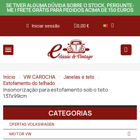
SE TIVER ALGUMA DÚVIDA SOBRE O STOCK, PERGUNTE-
ME | FRETE GRÁTIS PARA PEDIDOS ACIMA DE 150 EUROS
Iniciar sessão
0,00 €
Início
VW CAROCHA
Janelas e teto
Estofamento do telhado
Insonorização para estofamento sob o teto
137x99cm
CATEGORIAS
OFERTAS VOLKSWAGEN
MOTOR VW