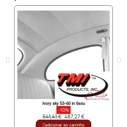
Ivory sky 53-60 in tissu
-10%
541,41 €
487,27 €
adicionar ao carrinho