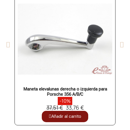
Maneta elevalunas derecha o izquierda para
Man
Porsche 356 A/B/C
-10%
37,51 €
33,76 €
Añadir al carrito