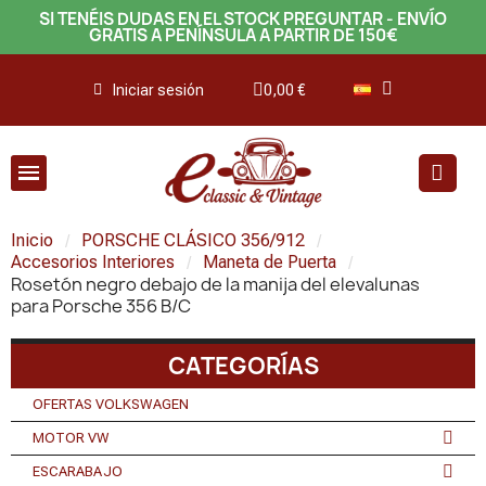
SI TENÉIS DUDAS EN EL STOCK PREGUNTAR - ENVÍO
GRATIS A PENÍNSULA A PARTIR DE 150€
Iniciar sesión
0,00 €
Inicio
PORSCHE CLÁSICO 356/912
Accesorios Interiores
Maneta de Puerta
Rosetón negro debajo de la manija del elevalunas
para Porsche 356 B/C
CATEGORÍAS
OFERTAS VOLKSWAGEN
MOTOR VW
ESCARABAJO