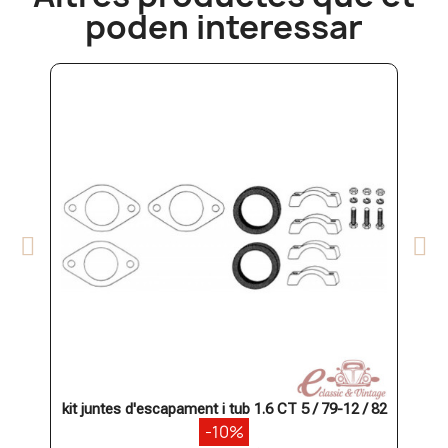
poden interessar
kit juntes d'escapament i tub 1.6 CT 5 / 79-12 / 82
-10%