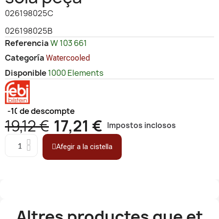
026198025C
026198025B
Referencia
W 103 661
Categoría
Watercooled
Disponible
1000 Elements
-10%
de descompte
19,12 €
17,21 €
Impostos inclosos
Afegir a la cistella
Altres productes que et