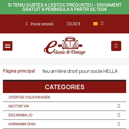
SI TENIU DUBTES A L'ESTOC PREGUNTEU - ENVIAMENT
GRATUÏT A PENÍNSULA A PARTIR DE 150€
Inicia sessió
0,00 €
feu arrière droit pour socle HELLA
Pàgina principal
CATEGORIES
OFERTAS VOLKSWAGEN
MOTOR VW
ESCARABAJO
KARMANN GHIA