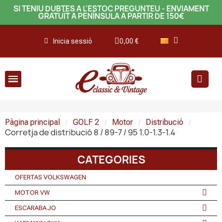
SI TENIU DUBTES A L'ESTOC PREGUNTEU - ENVIAMENT
GRATUÏT A PENÍNSULA A PARTIR DE 150€
Inicia sessió
0,00 €
Pàgina principal
GOLF 2
Motor
Distribució
Corretja de distribució 8 / 89-7 / 95 1.0-1.3-1.4
CATEGORIES
OFERTAS VOLKSWAGEN
MOTOR VW
ESCARABAJO