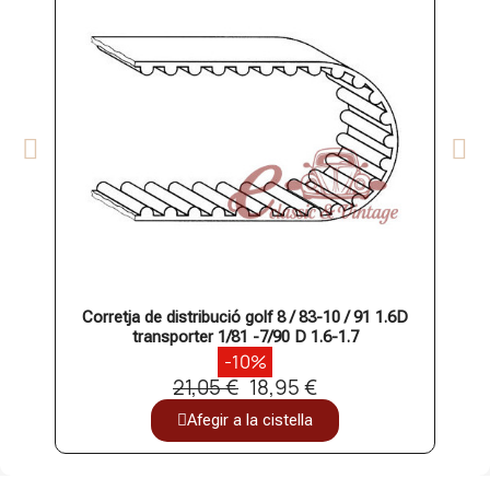
Corretja de distribució golf 8 / 83-10 / 91 1.6D
Co
transporter 1/81 -7/90 D 1.6-1.7
-10%
21,05 €
18,95 €
Afegir a la cistella