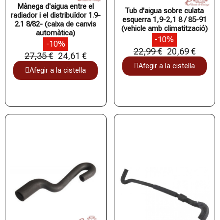
Mànega d'aigua entre el
Tub d'aigua sobre culata
radiador i el distribuïdor 1.9-
esquerra 1,9-2,1 8 / 85-91
2.1 8/82- (caixa de canvis
(vehicle amb climatització)
automàtica)
-10%
-10%
22,99 €
20,69 €
27,35 €
24,61 €
Afegir a la cistella
Afegir a la cistella