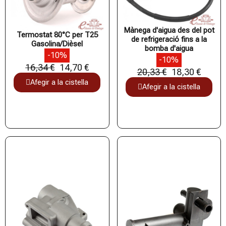
Mànega d'aigua des del pot
Termostat 80°C per T25
de refrigeració fins a la
Gasolina/Dièsel
bomba d'aigua
-10%
-10%
16,34 €
14,70 €
20,33 €
18,30 €
Afegir a la cistella
Afegir a la cistella