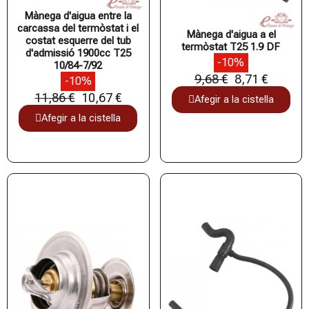
Mànega d'aigua entre la
carcassa del termòstat i el
Mànega d'aigua a el
costat esquerre del tub
termòstat T25 1.9 DF
d'admissió 1900cc T25
-10%
10/84-7/92
9,68 €
8,71 €
-10%
11,86 €
10,67 €
Afegir a la cistella
Afegir a la cistella