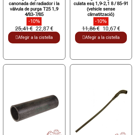
canonada del radiador i la
culata esq 1,9-2,1 8 / 85-91
vàlvula de purga T25 1,9
(vehicle sense
4/83-7/85
climatització)
-10%
-10%
25,41 €
22,87 €
11,86 €
10,67 €
Afegir a la cistella
Afegir a la cistella