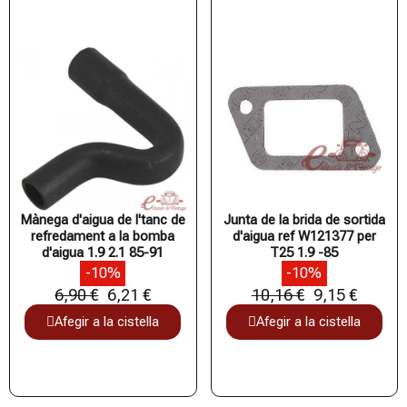
Mànega d'aigua de l'tanc de
Junta de la brida de sortida
refredament a la bomba
d'aigua ref W121377 per
d'aigua 1.9 2.1 85-91
T25 1.9 -85
-10%
-10%
6,90 €
6,21 €
10,16 €
9,15 €
Afegir a la cistella
Afegir a la cistella