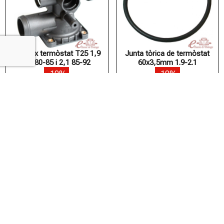
Cobreix termòstat T25 1,9
Junta tòrica de termòstat
DF 80-85 i 2,1 85-92
60x3,5mm 1.9-2.1
-10%
-10%
44,77 €
40,29 €
1,45 €
1,31 €
Afegir a la cistella
Afegir a la cistella