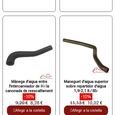
Mànega d'aigua entre
Maneguet d'aigua superior
l'intercanviador de H i la
sobre repartidor d'aigua
canonada de reescalfament
1,9-2,1 8 / 85-
-10%
-10%
9,20 €
8,28 €
11,13 €
10,02 €
Afegir a la cistella
Afegir a la cistella