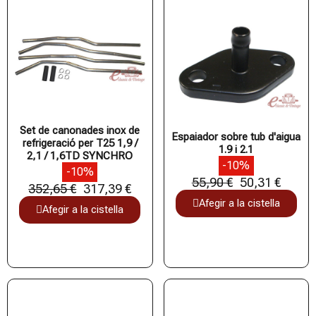
Set de canonades inox de
Espaiador sobre tub d'aigua
refrigeració per T25 1,9 /
1.9 i 2.1
2,1 / 1,6TD SYNCHRO
-10%
-10%
55,90 €
50,31 €
352,65 €
317,39 €
Afegir a la cistella
Afegir a la cistella