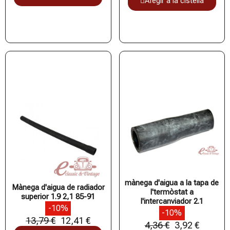
Afegir a la cistella
mànega d'aigua a la tapa de
Mànega d'aigua de radiador
l'termòstat a
superior 1.9 2,1 85-91
l'intercanviador 2.1
-10%
-10%
13,79 €
12,41 €
4,36 €
3,92 €