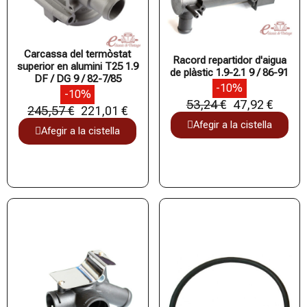
Carcassa del termòstat
Racord repartidor d'aigua
superior en alumini T25 1.9
de plàstic 1.9-2.1 9 / 86-91
DF / DG 9 / 82-7/85
-10%
-10%
53,24 €
47,92 €
245,57 €
221,01 €
Afegir a la cistella
Afegir a la cistella