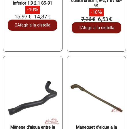
culata dreta 1,9-2,1 8 / 86-
inferior 1.9 2,1 85-91
91
-10%
-10%
15,97 €
14,37 €
7,26 €
6,53 €
Afegir a la cistella
Afegir a la cistella
Mànega d'aigua entre la
Maneguet d'aigua a la