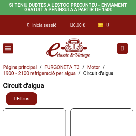
SI TENIU DUBTES A L'ESTOC PREGUNTEU - ENVIAMENT
GRATUÏT A PENÍNSULA A PARTIR DE 150€
Inicia sessió
0,00 €
Pàgina principal
FURGONETA T3
Motor
1900 - 2100 refrigeració per aigua
Circuit d'aigua
Circuit d'aigua
Filtros