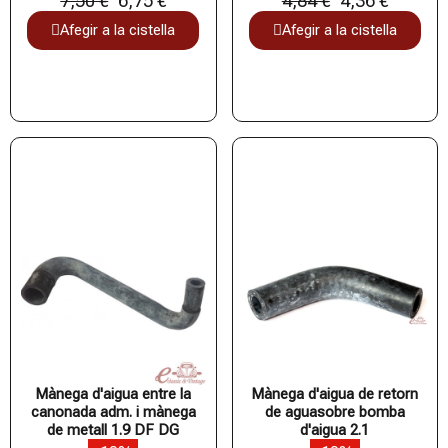
7,50 €
6,75 €
4,84 €
4,36 €
Afegir a la cistella
Afegir a la cistella
Mànega d'aigua entre la
Mànega d'aigua de retorn
canonada adm. i mànega
de aguasobre bomba
de metall 1.9 DF DG
d'aigua 2.1