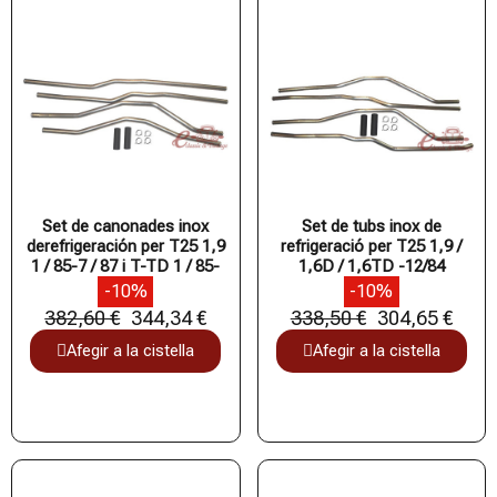
Set de canonades inox
Set de tubs inox de
derefrigeración per T25 1,9
refrigeració per T25 1,9 /
1 / 85-7 / 87 i T-TD 1 / 85-
1,6D / 1,6TD -12/84
-10%
-10%
382,60 €
344,34 €
338,50 €
304,65 €
Afegir a la cistella
Afegir a la cistella