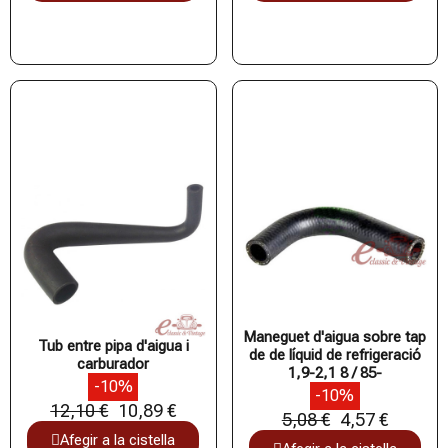
Maneguet d'aigua sobre tap
Tub entre pipa d'aigua i
de de líquid de refrigeració
carburador
1,9-2,1 8 / 85-
-10%
-10%
12,10 €
10,89 €
5,08 €
4,57 €
Afegir a la cistella