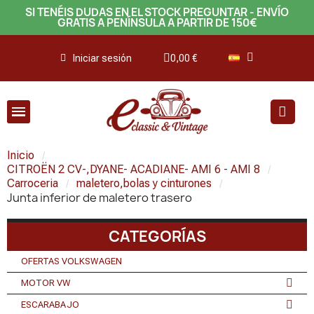
SI TENÉIS DUDAS EN EL STOCK PREGUNTAR - ENVÍO
GRATIS A PENÍNSULA A PARTIR DE 150€
Iniciar sesión
0,00 €
Inicio
CITROËN 2 CV-,DYANE- ACADIANE- AMI 6 - AMI 8
Carroceria
maletero,bolas y cinturones
Junta inferior de maletero trasero
CATEGORÍAS
OFERTAS VOLKSWAGEN
MOTOR VW
ESCARABAJO