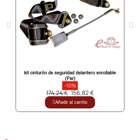
kit cinturón de seguridad delantero enrollable
kit 
(Par)
-10%
174,24 €
156,82 €
Añadir al carrito